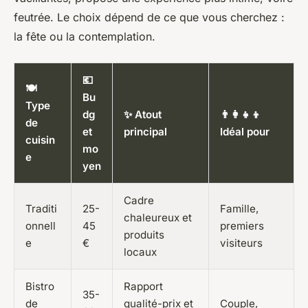
feutrée. Le choix dépend de ce que vous cherchez :
la fête ou la contemplation.
💶
🍽️
Bu
Type
dg
✨ Atout
👨‍👩‍👧‍👦
de
et
principal
Idéal pour
cuisin
mo
e
yen
Cadre
Traditi
25-
Famille,
chaleureux et
onnell
45
premiers
produits
e
€
visiteurs
locaux
Bistro
Rapport
35-
de
qualité-prix et
Couple,