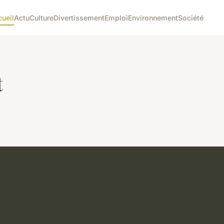
ueil
Actu
Culture
Divertissement
Emploi
Environnement
Société
t