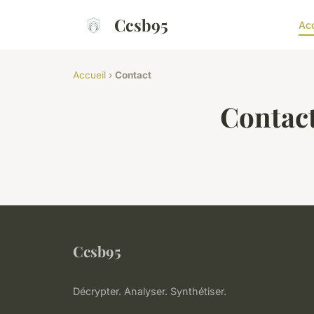
Ccsb95
Acc
Accueil
›
Contact
Contac
Ccsb95
Décrypter. Analyser. Synthétiser.