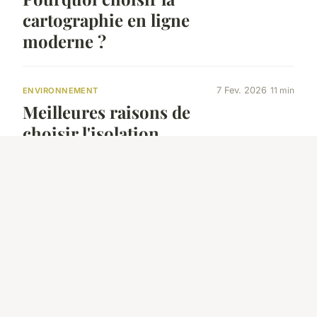
cartographie en ligne
moderne ?
7 Fev. 2026
11 min
ENVIRONNEMENT
Meilleures raisons de
choisir l'isolation
thermique extérieure
18 février 2025
5 min
ACTU
Améliorez votre
santé mentale avec
la marche
quotidienne :
découvrez des