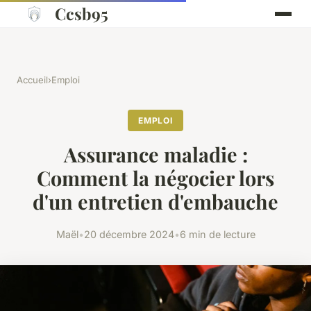
Ccsb95
Accueil
›
Emploi
EMPLOI
Assurance maladie :
Comment la négocier lors
d'un entretien d'embauche
Maël
•
20 décembre 2024
•
6 min de lecture