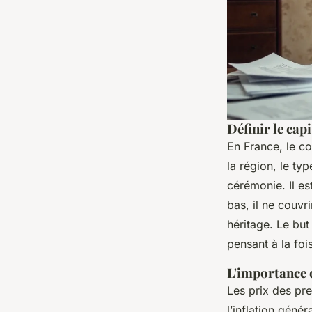
Définir le cap
En France, le co
la région, le ty
cérémonie. Il es
bas, il ne couvri
héritage. Le but
pensant à la fo
L'importance d
Les prix des pre
l’inflation géné