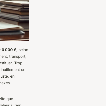
t 6 000 €
, selon
ment, transport,
stituer. Trop
r inutilement un
juste, en
nexes.
vite que
aleur si rien