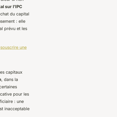
al sur l’IPC
chat du capital
usement : elle
l prévu et les
e
souscrire une
les capitaux
n
, dans la
certaines
cative pour les
iciaire : une
st inacceptable