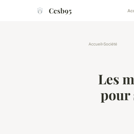
Ccsb95
Acc
Accueil
›
Société
Les m
pour 