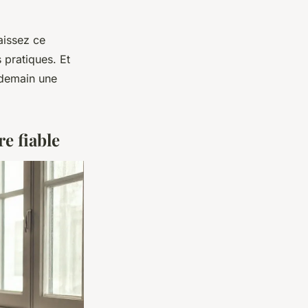
aissez ce
 pratiques. Et
r demain une
re fiable