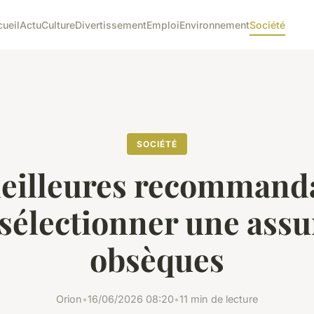
ueil
Actu
Culture
Divertissement
Emploi
Environnement
Société
SOCIÉTÉ
eilleures recommand
sélectionner une ass
obsèques
Orion
•
16/06/2026 08:20
•
11 min de lecture