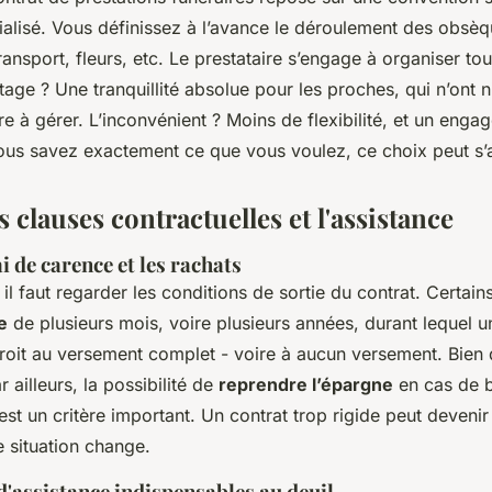
ialisé. Vous définissez à l’avance le déroulement des obsèqu
ansport, fleurs, etc. Le prestataire s’engage à organiser tou
tage ? Une tranquillité absolue pour les proches, qui n’ont n
re à gérer. L’inconvénient ? Moins de flexibilité, et un eng
vous savez exactement ce que vous voulez, ce choix peut s’a
s clauses contractuelles et l'assistance
ai de carence et les rachats
 il faut regarder les conditions de sortie du contrat. Certain
e
de plusieurs mois, voire plusieurs années, durant lequel 
droit au versement complet - voire à aucun versement. Bien 
r ailleurs, la possibilité de
reprendre l’épargne
en cas de b
) est un critère important. Un contrat trop rigide peut deveni
re situation change.
d'assistance indispensables au deuil