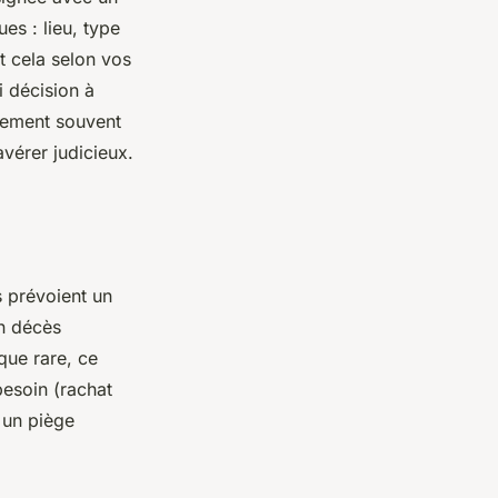
es : lieu, type
t cela selon vos
i décision à
agement souvent
vérer judicieux.
s prévoient un
un décès
que rare, ce
esoin (rachat
r un piège