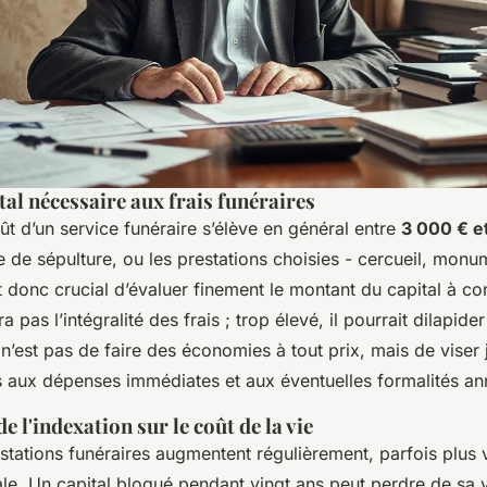
ital nécessaire aux frais funéraires
ût d’un service funéraire s’élève en général entre
3 000 € e
pe de sépulture, ou les prestations choisies - cercueil, monu
t donc crucial d’évaluer finement le montant du capital à con
ra pas l’intégralité des frais ; trop élevé, il pourrait dilapide
 n’est pas de faire des économies à tout prix, mais de viser 
is aux dépenses immédiates et aux éventuelles formalités an
e l'indexation sur le coût de la vie
stations funéraires augmentent régulièrement, parfois plus 
rale. Un capital bloqué pendant vingt ans peut perdre de sa v