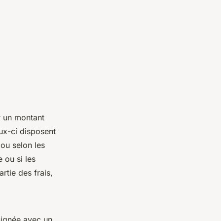
er un montant
ux-ci disposent
 ou selon les
e ou si les
rtie des frais,
signée avec un