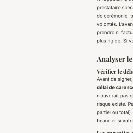
prestataire spéc
de cérémonie, tr
volontés. L’avan
prendre ni factu
plus rigide. Si 
Analyser le
Vérifier le dél
Avant de signer,
délai de carenc
n’ouvrirait pas 
risque existe. Pa
partiel ou total
financier si vot
Les garanties 