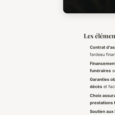
Les élémen
Contrat d'a
fardeau finan
Financemen
funéraires
se
Garanties o
décès
et faci
Choix assur
prestations 
Soutien aux 