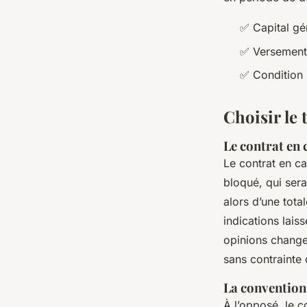
✅ Capital g
✅ Versement 
✅ Condition
Choisir le 
Le contrat en c
Le contrat en ca
bloqué, qui ser
alors d’une tota
indications laiss
opinions changen
sans contrainte 
La convention
À l’opposé, le c