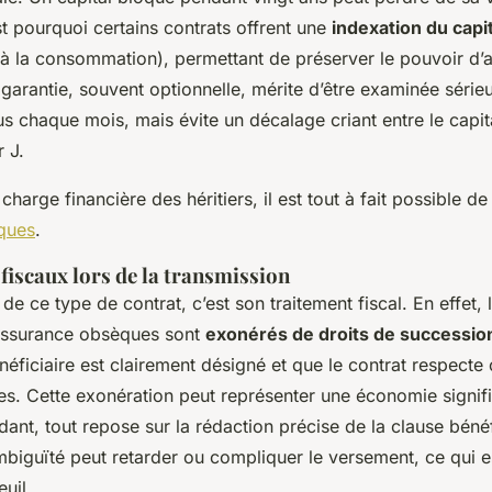
st pourquoi certains contrats offrent une
indexation du capit
 à la consommation), permettant de préserver le pouvoir d’a
 garantie, souvent optionnelle, mérite d’être examinée série
s chaque mois, mais évite un décalage criant entre le capita
r J.
 charge financière des héritiers, il est tout à fait possible d
ques
.
fiscaux lors de la transmission
de ce type de contrat, c’est son traitement fiscal. En effet, 
assurance obsèques sont
exonérés de droits de successio
éficiaire est clairement désigné et que le contrat respecte 
es. Cette exonération peut représenter une économie signifi
nt, tout repose sur la rédaction précise de la clause bénéf
mbiguïté peut retarder ou compliquer le versement, ce qui e
uil.