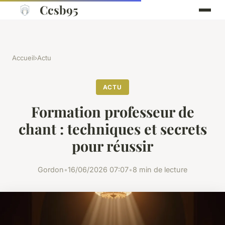
Ccsb95
Accueil
›
Actu
ACTU
Formation professeur de
chant : techniques et secrets
pour réussir
Gordon
•
16/06/2026 07:07
•
8 min de lecture