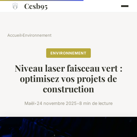
Ccsb95
Accueil
›
Environnement
ENVIRONNEMENT
Niveau laser faisceau vert :
optimisez vos projets de
construction
Maël
•
24 novembre 2025
•
8 min de lecture