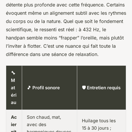
détente plus profonde avec cette fréquence. Certains
évoquent même un alignement subtil avec les rythmes
du corps ou de la nature. Quel que soit le fondement
scientifique, le ressenti est réel : à 432 Hz, le
handpan semble moins “frapper” l’oreille, mais plutôt
l’inviter à flotter. C’est une nuance qui fait toute la
différence dans une séance de relaxation.
🔧
M
at
🎵 Profil sonore
🛡️ Entretien requis
éri
au
Ac
Son chaud, mat,
Huilage tous les
ier
avec des
15 à 30 jours ;
nit
harmoniques douces