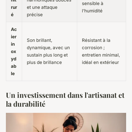
sensible à
rur
et une attaque
l’humidité
é
précise
Ac
ier
Son brillant,
Résistant à la
in
dynamique, avec un
corrosion ;
ox
sustain plus long et
entretien minimal,
yd
plus de brillance
idéal en extérieur
ab
le
Un investissement dans l'artisanat et
la durabilité