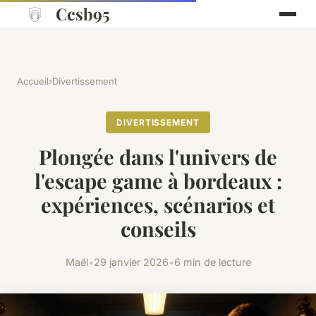
Ccsb95
Accueil
›
Divertissement
DIVERTISSEMENT
Plongée dans l'univers de
l'escape game à bordeaux :
expériences, scénarios et
conseils
Maël
•
29 janvier 2026
•
6 min de lecture