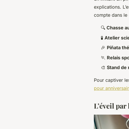
explications. L’
compte dans le
🔍
Chasse au
🧪
Atelier sci
🎉
Piñata th
🏃
Relais sp
🎨
Stand de 
Pour captiver le
pour anniversai
L’éveil par