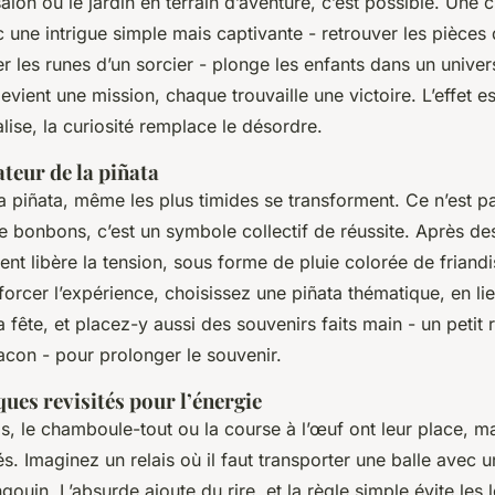
alon ou le jardin en terrain d’aventure, c’est possible. Une 
 une intrigue simple mais captivante - retrouver les pièces
rer les runes d’un sorcier - plonge les enfants dans un univer
vient une mission, chaque trouvaille une victoire. L’effet e
alise, la curiosité remplace le désordre.
ateur de la piñata
 piñata, même les plus timides se transforment. Ce n’est p
 bonbons, c’est un symbole collectif de réussite. Après des
t libère la tension, sous forme de pluie colorée de friandis
forcer l’expérience, choisissez une piñata thématique, en lien
 fête, et placez-y aussi des souvenirs faits main - un petit 
acon - pour prolonger le souvenir.
ues revisités pour l’énergie
is, le chamboule-tout ou la course à l’œuf ont leur place, m
s. Imaginez un relais où il faut transporter une balle avec u
ngouin. L’absurde ajoute du rire, et la règle simple évite les