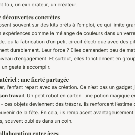
t fou, un explorateur, un créateur.
e découvertes concrètes
osent souvent sur des kits prêts à l’emploi, ce qui limite gr
s expériences comme le mélange de couleurs dans un verre
de, ou la fabrication d’un petit circuit électrique avec des pi
nent durablement. Leur force ? Elles demandent peu de maté
niveau d’engagement. Et surtout, elles fonctionnent en grou
, un geste à accomplir.
tériel : une fierté partagée
lier, l’enfant repart avec sa création. Ce n’est pas un gadget j
on travail
. Un petit robot en carton, une potion magique e
 - ces objets deviennent des trésors. Ils renforcent l’estime 
 souvenir de la fête. En cela, ils remplacent avantageusement 
, souvent oubliés dans un coin.
ollaboration entre âges