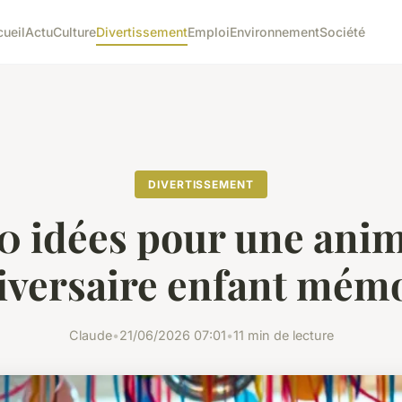
ueil
Actu
Culture
Divertissement
Emploi
Environnement
Société
DIVERTISSEMENT
0 idées pour une ani
iversaire enfant mém
Claude
•
21/06/2026 07:01
•
11 min de lecture