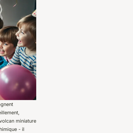
agnent
illement,
 volcan miniature
imique - il