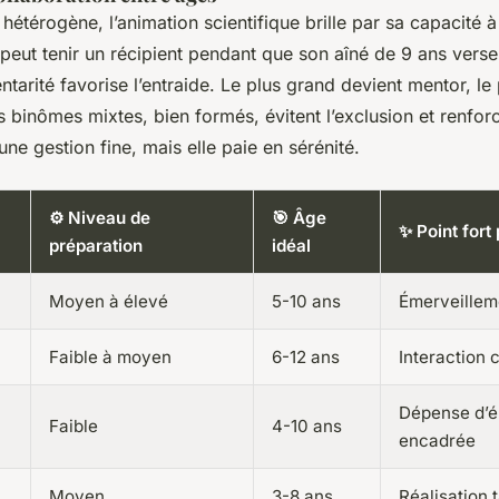
étérogène, l’animation scientifique brille par sa capacité à
peut tenir un récipient pendant que son aîné de 9 ans verse 
arité favorise l’entraide. Le plus grand devient mentor, le 
s binômes mixtes, bien formés, évitent l’exclusion et renfor
 une gestion fine, mais elle paie en sérénité.
⚙️ Niveau de
🎯 Âge
✨ Point fort 
préparation
idéal
Moyen à élevé
5-10 ans
Émerveillem
Faible à moyen
6-12 ans
Interaction 
Dépense d’é
Faible
4-10 ans
encadrée
Moyen
3-8 ans
Réalisation 