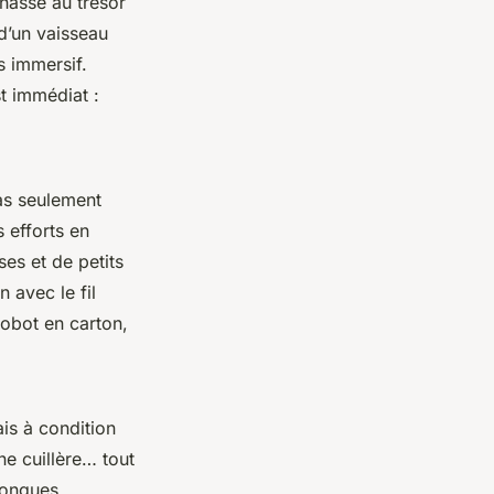
chasse au trésor
 d’un vaisseau
s immersif.
st immédiat :
as seulement
 efforts en
es et de petits
 avec le fil
robot en carton,
ais à condition
ne cuillère… tout
 longues