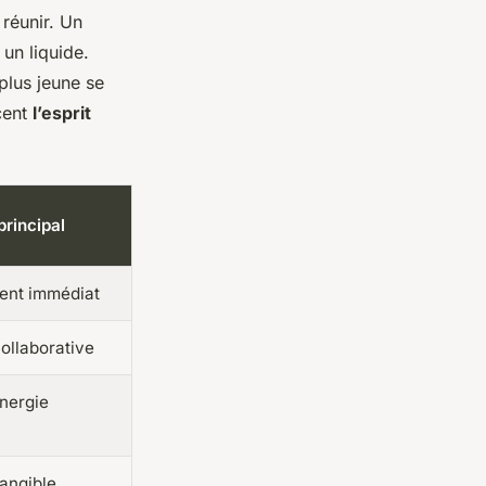
 réunir. Un
un liquide.
plus jeune se
cent
l’esprit
principal
ent immédiat
collaborative
nergie
tangible