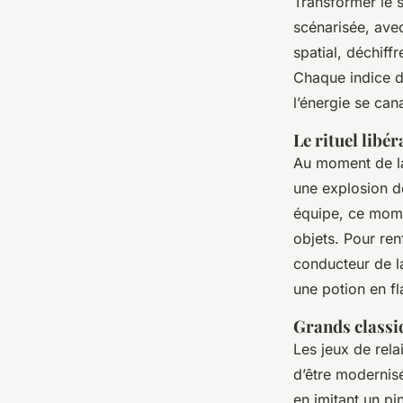
Transformer le s
scénarisée, avec
spatial, déchiff
Chaque indice de
l’énergie se can
Le rituel libér
Au moment de la
une explosion de
équipe, ce momen
objets. Pour ren
conducteur de la
une potion en fl
Grands classiq
Les jeux de rela
d’être modernisé
en imitant un pi