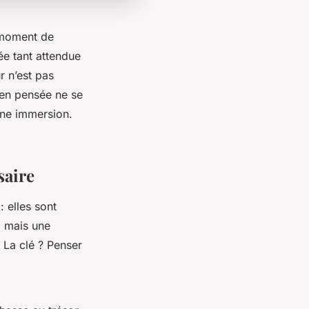
 moment de
ée tant attendue
r n’est pas
bien pensée ne se
 une immersion.
saire
 elles sont
, mais une
 La clé ? Penser