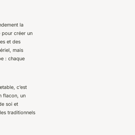
andement la
 pour créer un
les et des
riel, mais
pe : chaque
etable, c’est
n flacon, un
de soi et
les traditionnels