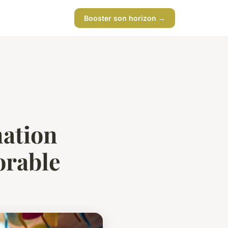
Booster son horizon →
mation
orable