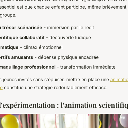
essentiel est que chaque enfant participe, même brièvement, 
 groupe.
 trésor scénarisée
- immersion par le récit
entifique collaboratif
- découverte ludique
ématique
- climax émotionnel
ortifs amusants
- dépense physique encadrée
maquillage professionnel
- transformation immédiate
s jeunes invités sans s'épuiser, mettre en place une
animatio
re
constitue une stratégie redoutablement efficace.
 l’expérimentation : l’animation scientifi