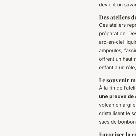
devient un savan
Des ateliers d
Ces ateliers rep
préparation. De
arc-en-ciel liqui
ampoules, fasci
offrent un haut 
enfant a un rôle
Le souvenir ma
À la fin de l’ate
une preuve de s
volcan en argile
cristallisent le
sacs de bonbons
Favoriser la c