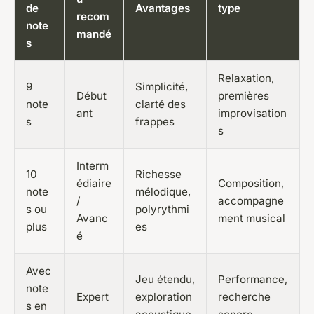
de
Avantages
type
recom
note
mandé
s
Relaxation,
9
Simplicité,
Début
premières
note
clarté des
ant
improvisation
s
frappes
s
Interm
10
Richesse
édiaire
Composition,
note
mélodique,
/
accompagne
s ou
polyrythmi
Avanc
ment musical
plus
es
é
Avec
Jeu étendu,
Performance,
note
Expert
exploration
recherche
s en